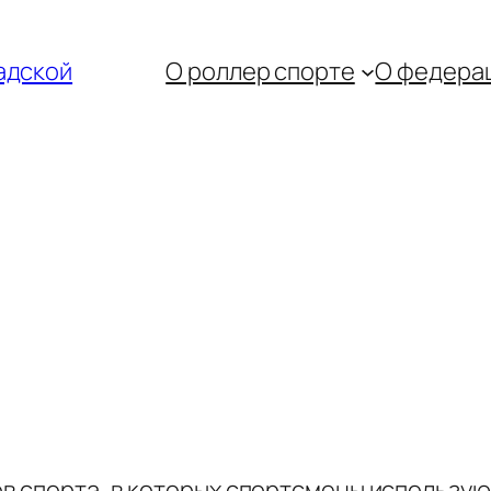
адской
О роллер спорте
О федера
в спорта, в которых спортсмены использу