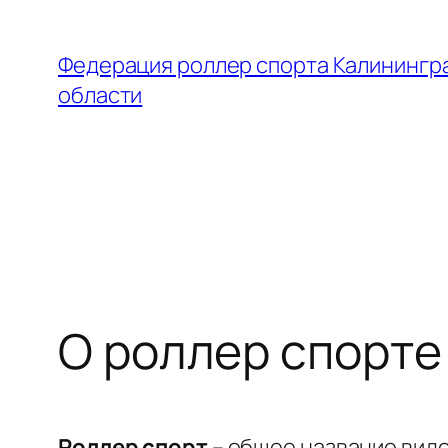
Перейти
к
Федерация роллер спорта Калинингр
содержимому
области
О роллер спорте
Роллер спорт
– общее название видо