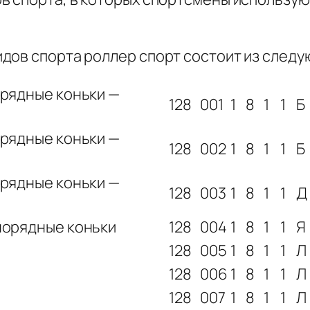
дов спорта роллер спорт состоит из следу
урядные коньки —
128
001
1
8
1
1
Б
урядные коньки —
128
002
1
8
1
1
Б
урядные коньки —
128
003
1
8
1
1
Д
норядные коньки
128
004
1
8
1
1
Я
128
005
1
8
1
1
Л
128
006
1
8
1
1
Л
128
007
1
8
1
1
Л