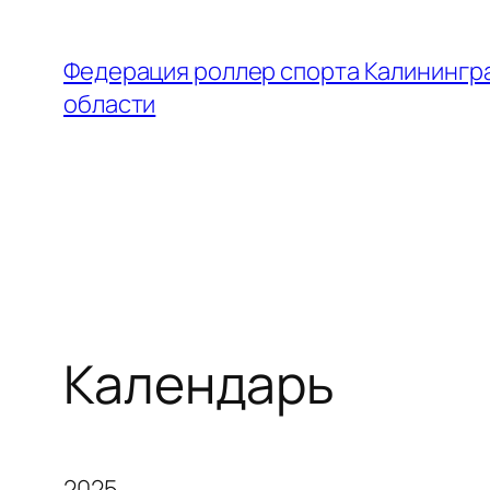
Перейти
к
Федерация роллер спорта Калинингр
содержимому
области
Календарь
2025