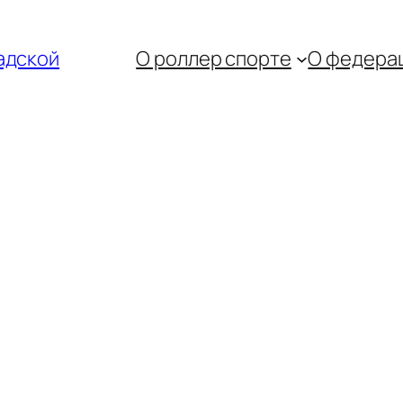
адской
О роллер спорте
О федера